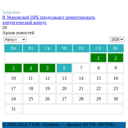
Здоровье
В Уваровской ЦРБ продолжают ремонтировать
хирургический корпус
20
Архив новостей
Пн
Вт
Ср
Чт
Пт
Сб
Вс
1
2
3
4
5
6
7
8
9
10
11
12
13
14
15
16
17
18
19
20
21
22
23
24
25
26
27
28
29
30
31
© 2009-2024, ГТРК «Тамбов» — филиал ФГУП «ВГТРК»