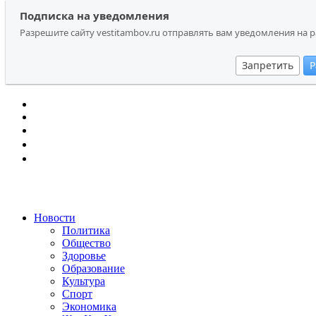
Перейти
Search
Подписка на уведомления
Подписка на уведомления
к
for:
Разрешите сайту vestitambov.ru отправлять вам уведомления на 
Разрешите сайту vestitambov.ru отправлять вам уведомления на 
содержанию
Запретить
Запретить
Р
Р
Новости
Политика
Общество
Здоровье
Образование
Культура
Спорт
Экономика