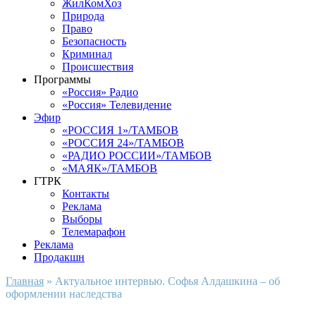
ЖилКомХоз
Природа
Право
Безопасность
Криминал
Происшествия
Программы
«Россия» Радио
«Россия» Телевидение
Эфир
«РОССИЯ 1»/ТАМБОВ
«РОССИЯ 24»/ТАМБОВ
«РАДИО РОССИИ»/ТАМБОВ
«МАЯК»/ТАМБОВ
ГТРК
Контакты
Реклама
Выборы
Телемарафон
Реклама
Продакшн
Главная
»
Актуальное интервью. Софья Алдашкина – об
оформлении наследства