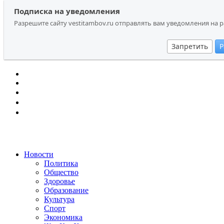
Перейти
Search
Подписка на уведомления
Подписка на уведомления
к
for:
Разрешите сайту vestitambov.ru отправлять вам уведомления на 
Разрешите сайту vestitambov.ru отправлять вам уведомления на 
содержанию
Запретить
Запретить
Р
Р
Новости
Политика
Общество
Здоровье
Образование
Культура
Спорт
Экономика