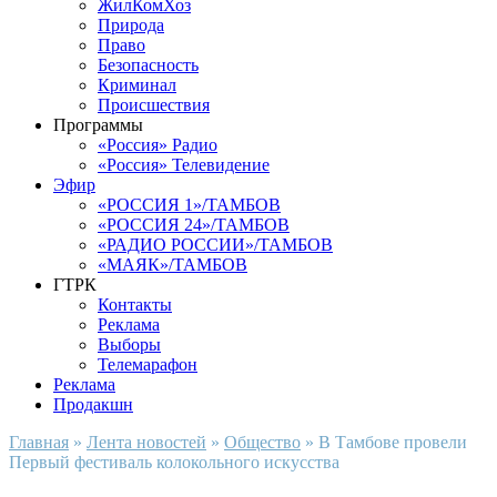
ЖилКомХоз
Природа
Право
Безопасность
Криминал
Происшествия
Программы
«Россия» Радио
«Россия» Телевидение
Эфир
«РОССИЯ 1»/ТАМБОВ
«РОССИЯ 24»/ТАМБОВ
«РАДИО РОССИИ»/ТАМБОВ
«МАЯК»/ТАМБОВ
ГТРК
Контакты
Реклама
Выборы
Телемарафон
Реклама
Продакшн
Главная
»
Лента новостей
»
Общество
»
В Тамбове провели
Первый фестиваль колокольного искусства