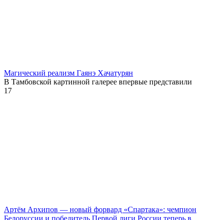
Магический реализм Гаянэ Хачатурян
В Тамбовской картинной галерее впервые представили
17
Артём Архипов — новый форвард «Спартака»: чемпион
Белоруссии и победитель Первой лиги России теперь в