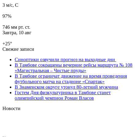
3 м/с, С
97%
746 мм рт. ст.
Завтра,
10 авг
+25
°
Свежие записи
Синоптики озвучили прогноз на выходные дни
В Тамбове сокращены вечерние рейсы маршрута № 108
«Магистральная – Чистые пруды»
В Тамбове ограничат движение на время проведения
футбольного матча на стадионе «Спартак»
В Знаменском округе утонул 80-летний мужчина
Гостем Дня физкультурника в Тамбове станет
олимпийский чемпион Роман Власов
Новости