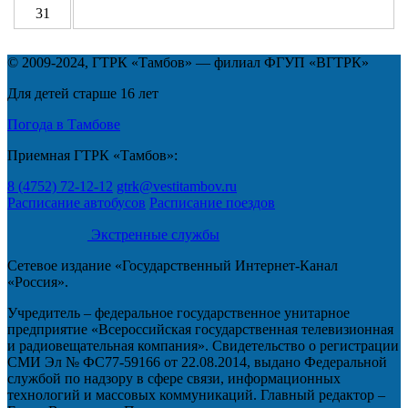
31
© 2009-2024, ГТРК «Тамбов» — филиал ФГУП «ВГТРК»
Для детей старше 16 лет
Погода в Тамбове
Приемная ГТРК «Тамбов»:
8 (4752) 72-12-12
gtrk@vestitambov.ru
Расписание автобусов
Расписание поездов
Экстренные службы
Сетевое издание «Государственный Интернет-Канал
«Россия».
Учредитель – федеральное государственное унитарное
предприятие «Всероссийская государственная телевизионная
и радиовещательная компания». Свидетельство о регистрации
СМИ Эл № ФС77-59166 от 22.08.2014, выдано Федеральной
службой по надзору в сфере связи, информационных
технологий и массовых коммуникаций. Главный редактор –