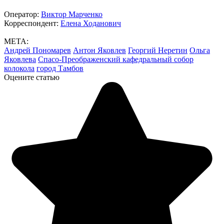
Оператор:
Виктор Марченко
Корреспондент:
Елена Ходанович
МЕТА:
Андрей Пономарев
Антон Яковлев
Георгий Неретин
Ольга
Яковлева
Спасо-Преображенский кафедральный собор
колокола
город Тамбов
Оцените статью