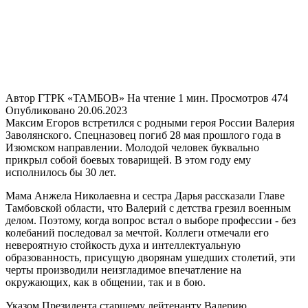
Автор
ГТРК «ТАМБОВ»
На чтение
1 мин.
Просмотров
474
Опубликовано
20.06.2023
Максим Егоров встретился с родными героя России Валерия
Заволянского. Спецназовец погиб 28 мая прошлого года в
Изюмском направлении. Молодой человек буквально
прикрыл собой боевых товарищей. В этом году ему
исполнилось бы 30 лет.
Мама Анжела Николаевна и сестра Дарья рассказали Главе
Тамбовской области, что Валерий с детства грезил военным
делом. Поэтому, когда вопрос встал о выборе профессии - без
колебаний последовал за мечтой. Коллеги отмечали его
невероятную стойкость духа и интеллектуальную
образованность, присущую дворянам ушедших столетий, эти
черты производили неизгладимое впечатление на
окружающих, как в общении, так и в бою.
Указом Президента старшему лейтенанту Валерию