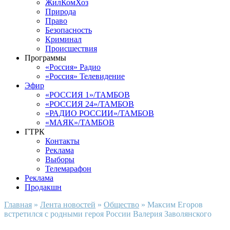
ЖилКомХоз
Природа
Право
Безопасность
Криминал
Происшествия
Программы
«Россия» Радио
«Россия» Телевидение
Эфир
«РОССИЯ 1»/ТАМБОВ
«РОССИЯ 24»/ТАМБОВ
«РАДИО РОССИИ»/ТАМБОВ
«МАЯК»/ТАМБОВ
ГТРК
Контакты
Реклама
Выборы
Телемарафон
Реклама
Продакшн
Главная
»
Лента новостей
»
Общество
»
Максим Егоров
встретился с родными героя России Валерия Заволянского