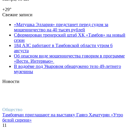
+29
°
Свежие записи
«Матушка Эллария» предстанет перед судом за
мошенничество на 40 тысяч рублей
Сформирован тренерский штаб ХК «Тамбов» на новый
сезон
184 АЗС работают в Тамбовской области утром 6
августа
Об опасном виде мошенничества говорим в программе
«Вести. Интервью»
В водоёме под Уваровом обнаружено тело 49-летнего
мужчины
Новости
Общество
Тамбовчан приглашают на выставку Гаянэ Хачатурян «Утро
белой сирени»
11