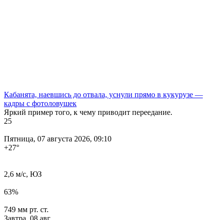
Кабанята, наевшись до отвала, уснули прямо в кукурузе —
кадры с фотоловушек
Яркий пример того, к чему приводит переедание.
25
Пятница, 07 августа 2026, 09:10
+27
°
2,6 м/с, ЮЗ
63%
749 мм рт. ст.
Завтра,
08 авг