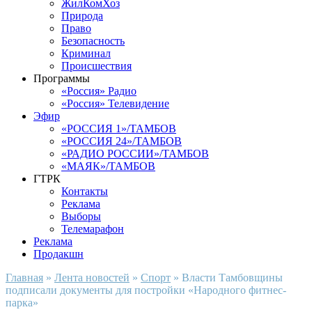
ЖилКомХоз
Природа
Право
Безопасность
Криминал
Происшествия
Программы
«Россия» Радио
«Россия» Телевидение
Эфир
«РОССИЯ 1»/ТАМБОВ
«РОССИЯ 24»/ТАМБОВ
«РАДИО РОССИИ»/ТАМБОВ
«МАЯК»/ТАМБОВ
ГТРК
Контакты
Реклама
Выборы
Телемарафон
Реклама
Продакшн
Главная
»
Лента новостей
»
Спорт
»
Власти Тамбовщины
подписали документы для постройки «Народного фитнес-
парка»