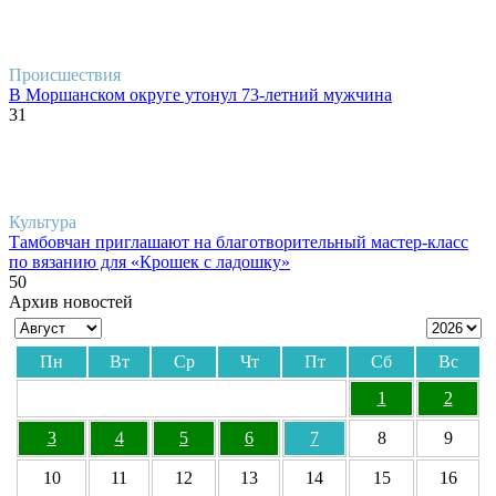
Происшествия
В Моршанском округе утонул 73-летний мужчина
31
Культура
Тамбовчан приглашают на благотворительный мастер-класс
по вязанию для «Крошек с ладошку»
50
Архив новостей
Пн
Вт
Ср
Чт
Пт
Сб
Вс
1
2
3
4
5
6
7
8
9
10
11
12
13
14
15
16