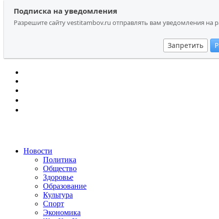
Перейти
Search
Подписка на уведомления
Подписка на уведомления
к
for:
Разрешите сайту vestitambov.ru отправлять вам уведомления на 
Разрешите сайту vestitambov.ru отправлять вам уведомления на 
содержанию
Запретить
Запретить
Р
Р
Новости
Политика
Общество
Здоровье
Образование
Культура
Спорт
Экономика