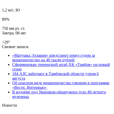
1,2 м/с, Ю
80%
750 мм рт. ст.
Завтра,
08 авг
+29
°
Свежие записи
«Матушка Эллария» предстанет перед судом за
мошенничество на 40 тысяч рублей
Сформирован тренерский штаб ХК «Тамбов» на новый
сезон
184 АЗС работают в Тамбовской области утром 6
августа
Об опасном виде мошенничества говорим в программе
«Вести. Интервью»
В водоёме под Уваровом обнаружено тело 49-летнего
мужчины
Новости