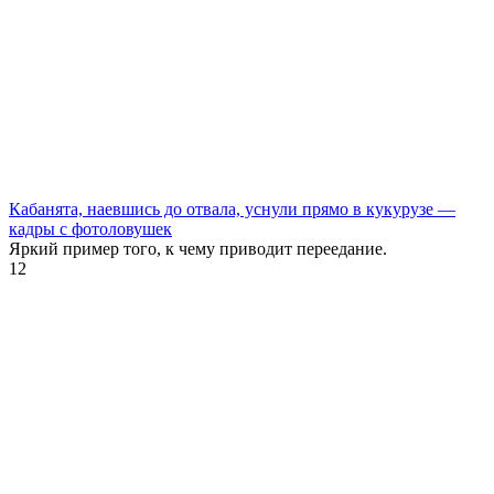
Кабанята, наевшись до отвала, уснули прямо в кукурузе —
кадры с фотоловушек
Яркий пример того, к чему приводит переедание.
12