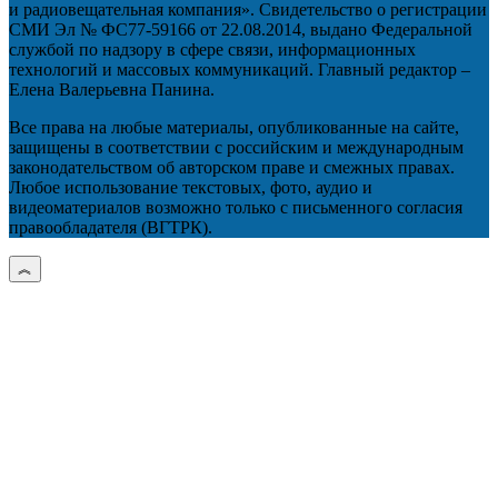
и радиовещательная компания». Свидетельство о регистрации
СМИ Эл № ФС77-59166 от 22.08.2014, выдано Федеральной
службой по надзору в сфере связи, информационных
технологий и массовых коммуникаций. Главный редактор –
Елена Валерьевна Панина.
Все права на любые материалы, опубликованные на сайте,
защищены в соответствии с российским и международным
законодательством об авторском праве и смежных правах.
Любое использование текстовых, фото, аудио и
видеоматериалов возможно только с письменного согласия
правообладателя (ВГТРК).