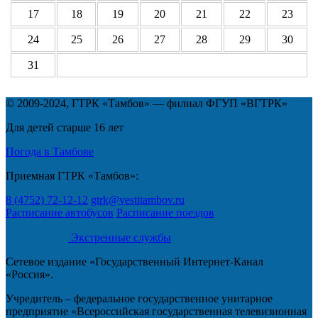
17
18
19
20
21
22
23
24
25
26
27
28
29
30
31
© 2009-2024, ГТРК «Тамбов» — филиал ФГУП «ВГТРК»
Для детей старше 16 лет
Погода в Тамбове
Приемная ГТРК «Тамбов»:
8 (4752) 72-12-12
gtrk@vestitambov.ru
Расписание автобусов
Расписание поездов
Экстренные службы
Сетевое издание «Государственный Интернет-Канал
«Россия».
Учредитель – федеральное государственное унитарное
предприятие «Всероссийская государственная телевизионная